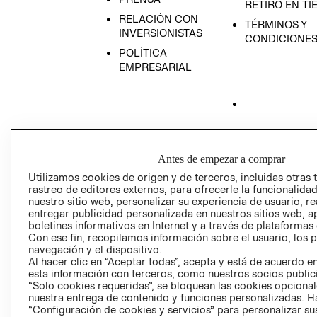
RETIRO EN TI
RELACIÓN CON
TÉRMINOS Y
INVERSIONISTAS
CONDICIONE
POLÍTICA
EMPRESARIAL
AVISO DE
PRIVACIDAD
Antes de empezar a comprar
GIFT CARD
Utilizamos cookies de origen y de terceros, incluidas otras 
AVISO DE COO
rastreo de editores externos, para ofrecerle la funcionalid
nuestro sitio web, personalizar su experiencia de usuario, rea
entregar publicidad personalizada en nuestros sitios web, a
boletines informativos en Internet y a través de plataformas
Con ese fin, recopilamos información sobre el usuario, los 
navegación y el dispositivo.
Al hacer clic en “Aceptar todas”, acepta y está de acuerdo
esta información con terceros, como nuestros socios publicit
“Solo cookies requeridas”, se bloquean las cookies opcionale
Perú (S/)
nuestra entrega de contenido y funciones personalizadas. H
“Configuración de cookies y servicios” para personalizar sus
CAMBIAR REGIÓN