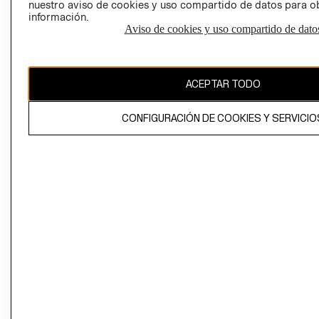
nuestro aviso de cookies y uso compartido de datos para 
información.
Aviso de cookies y uso compartido de dato
El contenido de esta página web está protegido por copyright y es
propiedad de H&M Hennes & Mauritz AB
ACEPTAR TODO
CONFIGURACIÓN DE COOKIES Y SERVICIO