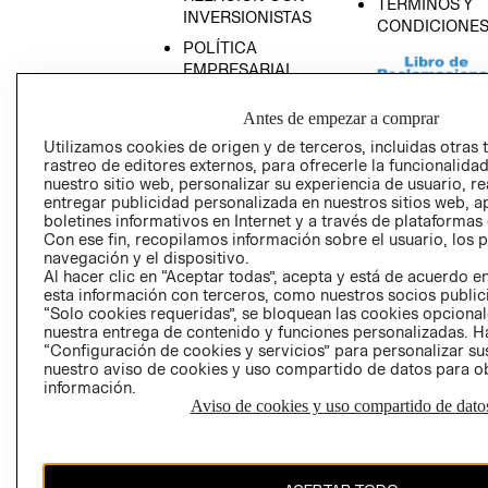
TÉRMINOS Y
INVERSIONISTAS
CONDICIONE
POLÍTICA
EMPRESARIAL
Antes de empezar a comprar
Utilizamos cookies de origen y de terceros, incluidas otras 
rastreo de editores externos, para ofrecerle la funcionalid
AVISO DE
nuestro sitio web, personalizar su experiencia de usuario, rea
PRIVACIDAD
entregar publicidad personalizada en nuestros sitios web, a
boletines informativos en Internet y a través de plataformas
GIFT CARD
Con ese fin, recopilamos información sobre el usuario, los 
AVISO DE COO
navegación y el dispositivo.
Al hacer clic en “Aceptar todas”, acepta y está de acuerdo
esta información con terceros, como nuestros socios publicit
“Solo cookies requeridas”, se bloquean las cookies opcionale
nuestra entrega de contenido y funciones personalizadas. H
“Configuración de cookies y servicios” para personalizar sus
nuestro aviso de cookies y uso compartido de datos para 
información.
Aviso de cookies y uso compartido de dato
Perú (S/)
CAMBIAR REGIÓN