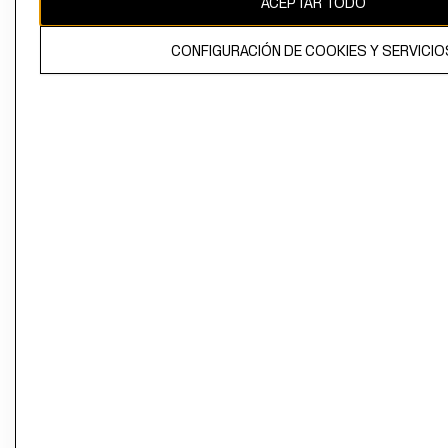
ACEPTAR TODO
CONFIGURACIÓN DE COOKIES Y SERVICIO
El contenido de esta página web está protegido por copyright y es
propiedad de H&M Hennes & Mauritz AB