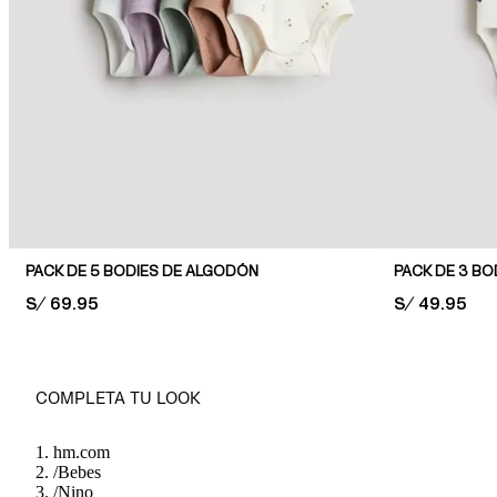
PACK DE 5 BODIES DE ALGODÓN
PACK DE 3 BO
PRICE:
S/ 69.95
PRICE:
S/ 49.95
COMPLETA TU LOOK
hm.com
/
Bebes
/
Nino