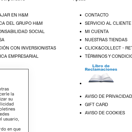
AJAR EN H&M
CONTACTO
CA DEL GRUPO H&M
SERVICIO AL CLIENTE
ONSABILIDAD SOCIAL
MI CUENTA
SA
NUESTRAS TIENDAS
IÓN CON INVERSIONISTAS
CLICK&COLLECT - RE
ICA EMPRESARIAL
TÉRMINOS Y CONDICI
otras
cerle la
AVISO DE PRIVACIDA
izar su
blicidad
GIFT CARD
oletines
AVISO DE COOKIES
redes
l usuario,
erdo en que