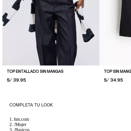
TOP ENTALLADO SIN MANGAS
TOP SIN MANG
PRICE:
S/ 39.95
PRICE:
S/ 34.95
COMPLETA TU LOOK
hm.com
/
Mujer
/
Basicos