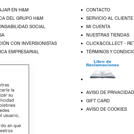
AJAR EN H&M
CONTACTO
CA DEL GRUPO H&M
SERVICIO AL CLIENTE
ONSABILIDAD SOCIAL
MI CUENTA
SA
NUESTRAS TIENDAS
IÓN CON INVERSIONISTAS
CLICK&COLLECT - RE
ICA EMPRESARIAL
TÉRMINOS Y CONDICI
otras
cerle la
AVISO DE PRIVACIDA
izar su
blicidad
GIFT CARD
oletines
AVISO DE COOKIES
redes
l usuario,
erdo en que
estros