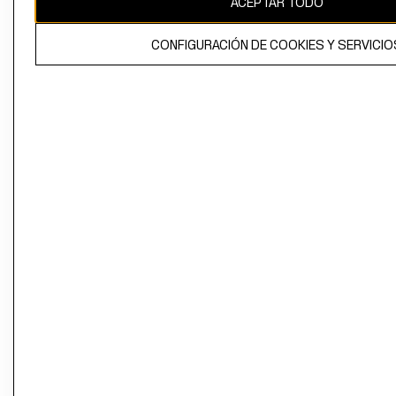
ACEPTAR TODO
CONFIGURACIÓN DE COOKIES Y SERVICIO
El contenido de esta página web está protegido por copyright y es
propiedad de H&M Hennes & Mauritz AB