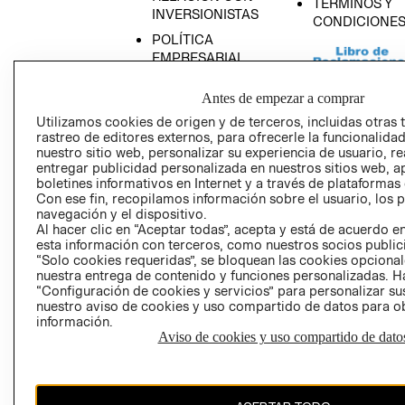
TÉRMINOS Y
INVERSIONISTAS
CONDICIONE
POLÍTICA
EMPRESARIAL
Antes de empezar a comprar
Utilizamos cookies de origen y de terceros, incluidas otras 
rastreo de editores externos, para ofrecerle la funcionalid
AVISO DE
nuestro sitio web, personalizar su experiencia de usuario, rea
PRIVACIDAD
entregar publicidad personalizada en nuestros sitios web, a
boletines informativos en Internet y a través de plataformas
GIFT CARD
Con ese fin, recopilamos información sobre el usuario, los 
AVISO DE COO
navegación y el dispositivo.
Al hacer clic en “Aceptar todas”, acepta y está de acuerdo
esta información con terceros, como nuestros socios publicit
“Solo cookies requeridas”, se bloquean las cookies opcionale
nuestra entrega de contenido y funciones personalizadas. H
“Configuración de cookies y servicios” para personalizar sus
nuestro aviso de cookies y uso compartido de datos para 
información.
Aviso de cookies y uso compartido de dato
Perú (S/)
CAMBIAR REGIÓN