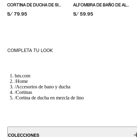
CORTINA DE DUCHA DE SIRSACA
ALFOMBRA DE BAÑO DE ALGODÓN
PRICE:
S/ 79.95
PRICE:
S/ 59.95
COMPLETA TU LOOK
hm.com
/
Home
/
Accesorios de bano y ducha
/
Cortinas
/
Cortina de ducha en mezcla de lino
COLECCIONES