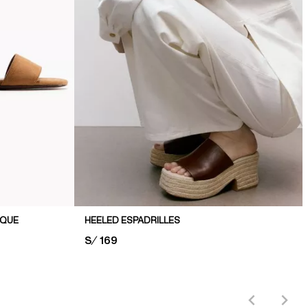
OQUE
HEELED ESPADRILLES
PRICE:
S/ 169