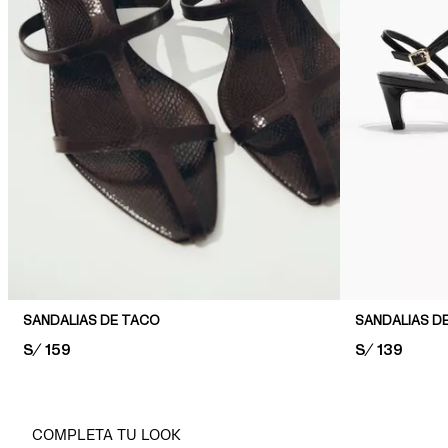
SANDALIAS DE TACO
SANDALIAS D
PRICE:
S/ 159
PRICE:
S/ 139
COMPLETA TU LOOK