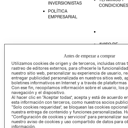
INVERSIONISTAS
CONDICIONE
POLÍTICA
EMPRESARIAL
AVISO DE
PRIVACIDAD
Antes de empezar a comprar
GIFT CARD
Utilizamos cookies de origen y de terceros, incluidas otras 
AVISO DE COO
rastreo de editores externos, para ofrecerle la funcionalid
nuestro sitio web, personalizar su experiencia de usuario, rea
entregar publicidad personalizada en nuestros sitios web, a
boletines informativos en Internet y a través de plataformas
Con ese fin, recopilamos información sobre el usuario, los 
navegación y el dispositivo.
Al hacer clic en “Aceptar todas”, acepta y está de acuerdo
esta información con terceros, como nuestros socios publicit
Perú (S/)
“Solo cookies requeridas”, se bloquean las cookies opcionale
nuestra entrega de contenido y funciones personalizadas. H
CAMBIAR REGIÓN
“Configuración de cookies y servicios” para personalizar sus
nuestro aviso de cookies y uso compartido de datos para 
información.