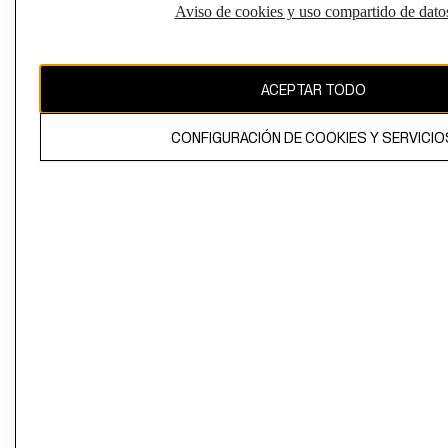
Aviso de cookies y uso compartido de dato
El contenido de esta página web está protegido por copyright y es
propiedad de H&M Hennes & Mauritz AB
ACEPTAR TODO
CONFIGURACIÓN DE COOKIES Y SERVICIO