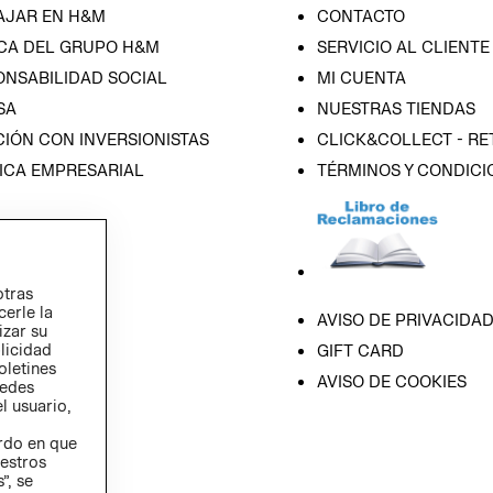
AJAR EN H&M
CONTACTO
CA DEL GRUPO H&M
SERVICIO AL CLIENTE
ONSABILIDAD SOCIAL
MI CUENTA
SA
NUESTRAS TIENDAS
IÓN CON INVERSIONISTAS
CLICK&COLLECT - RE
ICA EMPRESARIAL
TÉRMINOS Y CONDICI
otras
cerle la
AVISO DE PRIVACIDA
izar su
blicidad
GIFT CARD
oletines
AVISO DE COOKIES
redes
l usuario,
erdo en que
estros
”, se