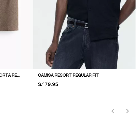
CAMISA DE PUNTO DE MANGA CORTA REGULAR FIT
CAMISA RESORT REGULAR FIT
PRICE:
S/ 79.95