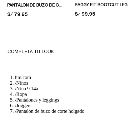
BAGGY FIT BOOTCUT LEG JEANS
PANTALÓN DE BUZO DE CORTE HOLGADO
PRICE:
S/ 99.95
PRICE:
S/ 79.95
COMPLETA TU LOOK
hm.com
/
Ninos
/
Nina 9 14a
/
Ropa
/
Pantalones y leggings
/
Joggers
/
Pantalón de buzo de corte holgado