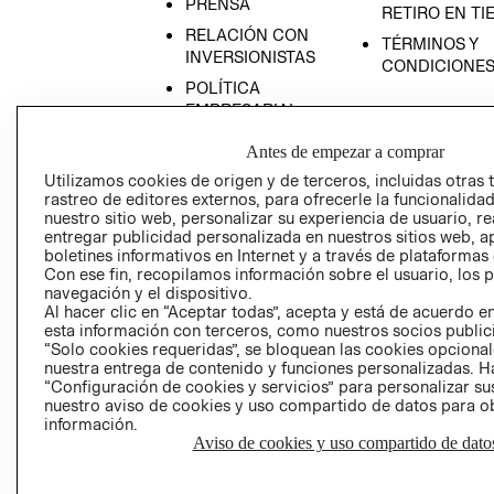
PRENSA
RETIRO EN TI
RELACIÓN CON
TÉRMINOS Y
INVERSIONISTAS
CONDICIONE
POLÍTICA
EMPRESARIAL
Antes de empezar a comprar
Utilizamos cookies de origen y de terceros, incluidas otras 
rastreo de editores externos, para ofrecerle la funcionalid
AVISO DE
nuestro sitio web, personalizar su experiencia de usuario, rea
entregar publicidad personalizada en nuestros sitios web, a
PRIVACIDAD
boletines informativos en Internet y a través de plataformas
GIFT CARD
Con ese fin, recopilamos información sobre el usuario, los 
navegación y el dispositivo.
AVISO DE COO
Al hacer clic en “Aceptar todas”, acepta y está de acuerdo
esta información con terceros, como nuestros socios publicit
“Solo cookies requeridas”, se bloquean las cookies opcionale
nuestra entrega de contenido y funciones personalizadas. H
“Configuración de cookies y servicios” para personalizar sus
nuestro aviso de cookies y uso compartido de datos para 
información.
Aviso de cookies y uso compartido de dato
Perú (S/)
CAMBIAR REGIÓN