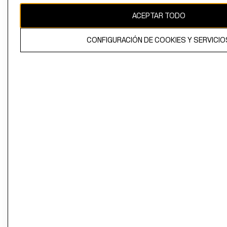
ACEPTAR TODO
CONFIGURACIÓN DE COOKIES Y SERVICIO
El contenido de esta página web está protegido por copyright y es
propiedad de H&M Hennes & Mauritz AB