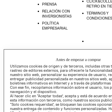
CLICK&COLLE
PRENSA
RETIRO EN TI
RELACIÓN CON
TÉRMINOS Y
INVERSIONISTAS
CONDICIONE
POLÍTICA
EMPRESARIAL
AVISO DE
PRIVACIDAD
Antes de empezar a comprar
GIFT CARD
Utilizamos cookies de origen y de terceros, incluidas otras 
rastreo de editores externos, para ofrecerle la funcionalid
AVISO DE COO
nuestro sitio web, personalizar su experiencia de usuario, rea
entregar publicidad personalizada en nuestros sitios web, a
boletines informativos en Internet y a través de plataformas
Con ese fin, recopilamos información sobre el usuario, los 
navegación y el dispositivo.
Al hacer clic en “Aceptar todas”, acepta y está de acuerdo
esta información con terceros, como nuestros socios publicit
“Solo cookies requeridas”, se bloquean las cookies opcionale
Perú (S/)
nuestra entrega de contenido y funciones personalizadas. H