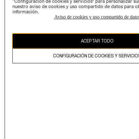
“Configuración de cookies y servicios” para personalizar sus
CAMBIAR REGIÓN
nuestro aviso de cookies y uso compartido de datos para 
información.
Aviso de cookies y uso compartido de dato
El contenido de esta página web está protegido por copyright y es
propiedad de H&M Hennes & Mauritz AB
ACEPTAR TODO
CONFIGURACIÓN DE COOKIES Y SERVICIO