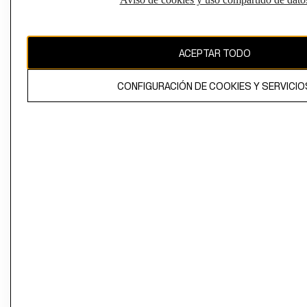
Perú (S/)
CAMBIAR REGIÓN
ACEPTAR TODO
CONFIGURACIÓN DE COOKIES Y SERVICIO
El contenido de esta página web está protegido por copyright y es
propiedad de H&M Hennes & Mauritz AB