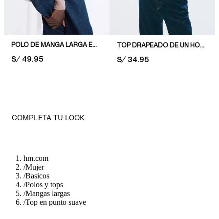
POLO DE MANGA LARGA EN PUNTO
TOP DRAPEADO DE UN HOMBRO
PRICE:
S/ 49.95
PRICE:
S/ 34.95
COMPLETA TU LOOK
hm.com
/
Mujer
/
Basicos
/
Polos y tops
/
Mangas largas
/
Top en punto suave