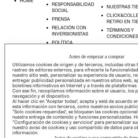
HOME
RESPONSABILIDAD
NUESTRAS TI
SOCIAL
CLICK&COLLE
PRENSA
RETIRO EN TI
RELACIÓN CON
TÉRMINOS Y
INVERSIONISTAS
CONDICIONE
POLÍTICA
EMPRESARIAL
Antes de empezar a comprar
Utilizamos cookies de origen y de terceros, incluidas otras 
rastreo de editores externos, para ofrecerle la funcionalid
nuestro sitio web, personalizar su experiencia de usuario, rea
AVISO DE
entregar publicidad personalizada en nuestros sitios web, a
PRIVACIDAD
boletines informativos en Internet y a través de plataformas
Con ese fin, recopilamos información sobre el usuario, los 
GIFT CARD
navegación y el dispositivo.
Al hacer clic en “Aceptar todas”, acepta y está de acuerdo
AVISO DE COO
esta información con terceros, como nuestros socios publicit
“Solo cookies requeridas”, se bloquean las cookies opcionale
nuestra entrega de contenido y funciones personalizadas. H
“Configuración de cookies y servicios” para personalizar sus
nuestro aviso de cookies y uso compartido de datos para 
información.
Aviso de cookies y uso compartido de dato