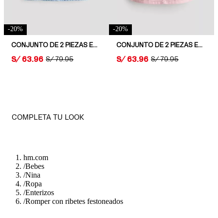
-
20
%
-
20
%
CONJUNTO DE 2 PIEZAS EN ALGODÓN
CONJUNTO DE 2 PIEZAS EN ALGODÓN
PRICE:
S/ 63.96
PRICE:
S/ 63.96
ORIGINAL PRICE:
S/ 79.95
ORIGINAL PRICE:
S/ 79.95
COMPLETA TU LOOK
hm.com
/
Bebes
/
Nina
/
Ropa
/
Enterizos
/
Romper con ribetes festoneados