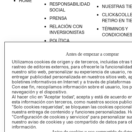
HOME
RESPONSABILIDAD
NUESTRAS TI
SOCIAL
CLICK&COLLE
PRENSA
RETIRO EN TI
RELACIÓN CON
TÉRMINOS Y
INVERSIONISTAS
CONDICIONE
POLÍTICA
EMPRESARIAL
Antes de empezar a comprar
Utilizamos cookies de origen y de terceros, incluidas otras 
rastreo de editores externos, para ofrecerle la funcionalid
nuestro sitio web, personalizar su experiencia de usuario, rea
AVISO DE
entregar publicidad personalizada en nuestros sitios web, a
PRIVACIDAD
boletines informativos en Internet y a través de plataformas
Con ese fin, recopilamos información sobre el usuario, los 
GIFT CARD
navegación y el dispositivo.
Al hacer clic en “Aceptar todas”, acepta y está de acuerdo
AVISO DE COO
esta información con terceros, como nuestros socios publicit
“Solo cookies requeridas”, se bloquean las cookies opcionale
nuestra entrega de contenido y funciones personalizadas. H
“Configuración de cookies y servicios” para personalizar sus
nuestro aviso de cookies y uso compartido de datos para 
información.
Aviso de cookies y uso compartido de dato