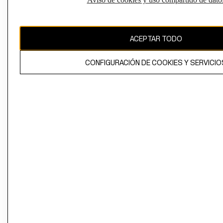
Perú (S/)
CAMBIAR REGIÓN
ACEPTAR TODO
CONFIGURACIÓN DE COOKIES Y SERVICIO
El contenido de esta página web está protegido por copyright y es
propiedad de H&M Hennes & Mauritz AB