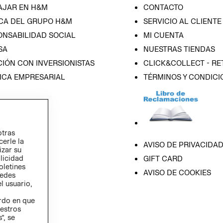
AJAR EN H&M
CONTACTO
CA DEL GRUPO H&M
SERVICIO AL CLIENTE
ONSABILIDAD SOCIAL
MI CUENTA
SA
NUESTRAS TIENDAS
IÓN CON INVERSIONISTAS
CLICK&COLLECT - RE
ICA EMPRESARIAL
TÉRMINOS Y CONDICI
otras
cerle la
AVISO DE PRIVACIDA
izar su
blicidad
GIFT CARD
oletines
AVISO DE COOKIES
redes
l usuario,
erdo en que
estros
”, se