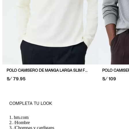
POLO CAMISERO DE MANGA LARGA SLIM FIT
PRICE:
S/ 79.95
PRICE:
S/ 109
COMPLETA TU LOOK
hm.com
/
Hombre
/
Chompas y cardigans