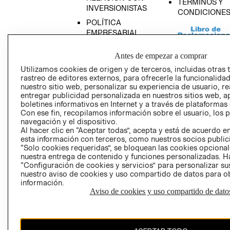
TÉRMINOS Y
INVERSIONISTAS
CONDICIONE
POLÍTICA
EMPRESARIAL
Antes de empezar a comprar
Utilizamos cookies de origen y de terceros, incluidas otras 
rastreo de editores externos, para ofrecerle la funcionalid
AVISO DE
nuestro sitio web, personalizar su experiencia de usuario, rea
PRIVACIDAD
entregar publicidad personalizada en nuestros sitios web, a
boletines informativos en Internet y a través de plataformas
GIFT CARD
Con ese fin, recopilamos información sobre el usuario, los 
AVISO DE COO
navegación y el dispositivo.
Al hacer clic en “Aceptar todas”, acepta y está de acuerdo
esta información con terceros, como nuestros socios publicit
“Solo cookies requeridas”, se bloquean las cookies opcionale
nuestra entrega de contenido y funciones personalizadas. H
“Configuración de cookies y servicios” para personalizar sus
nuestro aviso de cookies y uso compartido de datos para 
información.
Aviso de cookies y uso compartido de dato
Perú (S/)
CAMBIAR REGIÓN