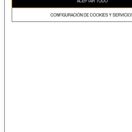
ACEPTAR TODO
CONFIGURACIÓN DE COOKIES Y SERVICIO
El contenido de esta página web está protegido por copyright y es
propiedad de H&M Hennes & Mauritz AB