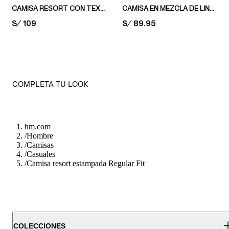
CAMISA RESORT CON TEXTURA REGULAR FIT
CAMISA EN MEZCLA DE LINO REGULAR FIT
PRICE:
S/ 109
PRICE:
S/ 89.95
COMPLETA TU LOOK
hm.com
/
Hombre
/
Camisas
/
Casuales
/
Camisa resort estampada Regular Fit
COLECCIONES