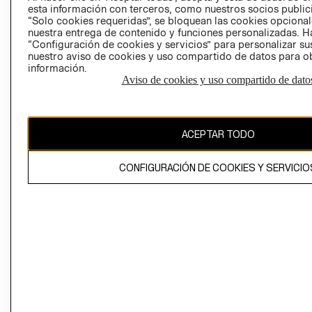
esta información con terceros, como nuestros socios publicit
“Solo cookies requeridas”, se bloquean las cookies opcionale
nuestra entrega de contenido y funciones personalizadas. H
Perú (S/)
“Configuración de cookies y servicios” para personalizar sus
nuestro aviso de cookies y uso compartido de datos para 
CAMBIAR REGIÓN
información.
Aviso de cookies y uso compartido de dato
El contenido de esta página web está protegido por copyright y es
ACEPTAR TODO
propiedad de H&M Hennes & Mauritz AB
CONFIGURACIÓN DE COOKIES Y SERVICIO