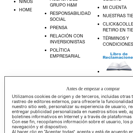
NIÑOS
GRUPO H&M
MI CUENTA
HOME
RESPONSABILIDAD
NUESTRAS TI
SOCIAL
CLICK&COLLE
PRENSA
RETIRO EN TI
RELACIÓN CON
TÉRMINOS Y
INVERSIONISTAS
CONDICIONE
POLÍTICA
EMPRESARIAL
AVISO DE
Antes de empezar a comprar
PRIVACIDAD
Utilizamos cookies de origen y de terceros, incluidas otras 
GIFT CARD
rastreo de editores externos, para ofrecerle la funcionalid
nuestro sitio web, personalizar su experiencia de usuario, rea
AVISO DE COO
entregar publicidad personalizada en nuestros sitios web, a
boletines informativos en Internet y a través de plataformas
Con ese fin, recopilamos información sobre el usuario, los 
navegación y el dispositivo.
Al hacer clic en “Aceptar todas”, acepta y está de acuerdo