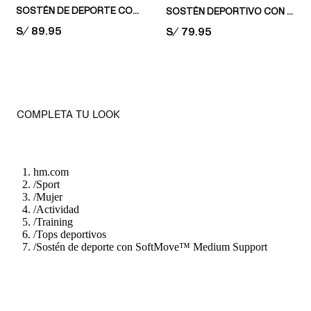
SOSTÉN DE DEPORTE CON SOFTMOVE™
SOSTÉN DEPORTIVO CON SCULPTMOVE™ MEDIUM SUPPORT
PRICE:
S/ 89.95
PRICE:
S/ 79.95
COMPLETA TU LOOK
hm.com
/
Sport
/
Mujer
/
Actividad
/
Training
/
Tops deportivos
/
Sostén de deporte con SoftMove™ Medium Support