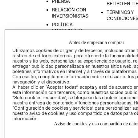
PRENSA
RETIRO EN TI
RELACIÓN CON
TÉRMINOS Y
INVERSIONISTAS
CONDICIONE
POLÍTICA
EMPRESARIAL
Antes de empezar a comprar
Utilizamos cookies de origen y de terceros, incluidas otras 
rastreo de editores externos, para ofrecerle la funcionalid
AVISO DE
nuestro sitio web, personalizar su experiencia de usuario, rea
entregar publicidad personalizada en nuestros sitios web, a
PRIVACIDAD
boletines informativos en Internet y a través de plataformas
GIFT CARD
Con ese fin, recopilamos información sobre el usuario, los 
navegación y el dispositivo.
AVISO DE COO
Al hacer clic en “Aceptar todas”, acepta y está de acuerdo
esta información con terceros, como nuestros socios publicit
“Solo cookies requeridas”, se bloquean las cookies opcionale
nuestra entrega de contenido y funciones personalizadas. H
“Configuración de cookies y servicios” para personalizar sus
nuestro aviso de cookies y uso compartido de datos para 
información.
Aviso de cookies y uso compartido de dato
Perú (S/)
CAMBIAR REGIÓN