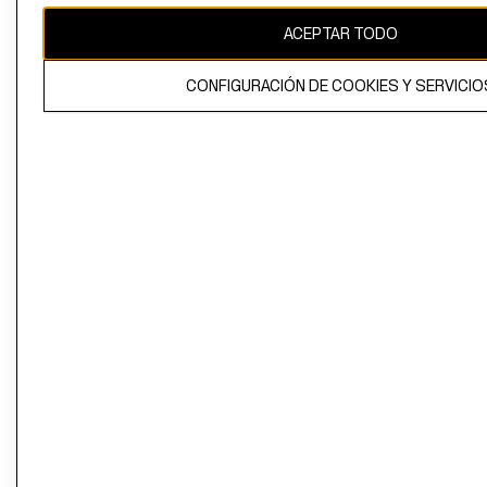
ACEPTAR TODO
CONFIGURACIÓN DE COOKIES Y SERVICIO
El contenido de esta página web está protegido por copyright y es
propiedad de H&M Hennes & Mauritz AB