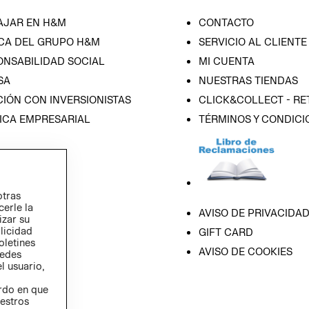
AJAR EN H&M
CONTACTO
CA DEL GRUPO H&M
SERVICIO AL CLIENTE
ONSABILIDAD SOCIAL
MI CUENTA
SA
NUESTRAS TIENDAS
IÓN CON INVERSIONISTAS
CLICK&COLLECT - RE
ICA EMPRESARIAL
TÉRMINOS Y CONDICI
otras
cerle la
AVISO DE PRIVACIDA
izar su
blicidad
GIFT CARD
oletines
AVISO DE COOKIES
redes
l usuario,
erdo en que
estros