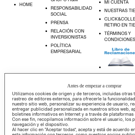
MI CUENTA
HOME
RESPONSABILIDAD
NUESTRAS TI
SOCIAL
CLICK&COLLE
PRENSA
RETIRO EN TI
RELACIÓN CON
TÉRMINOS Y
INVERSIONISTAS
CONDICIONE
POLÍTICA
EMPRESARIAL
AVISO DE
Antes de empezar a comprar
PRIVACIDAD
Utilizamos cookies de origen y de terceros, incluidas otras 
GIFT CARD
rastreo de editores externos, para ofrecerle la funcionalid
AVISO DE COO
nuestro sitio web, personalizar su experiencia de usuario, rea
entregar publicidad personalizada en nuestros sitios web, a
boletines informativos en Internet y a través de plataformas
Con ese fin, recopilamos información sobre el usuario, los 
navegación y el dispositivo.
Al hacer clic en “Aceptar todas”, acepta y está de acuerdo
esta información con terceros, como nuestros socios publicit