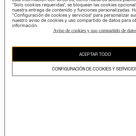
“Solo cookies requeridas”, se bloquean las cookies opcionale
nuestra entrega de contenido y funciones personalizadas. H
Perú (S/)
“Configuración de cookies y servicios” para personalizar sus
nuestro aviso de cookies y uso compartido de datos para 
CAMBIAR REGIÓN
información.
Aviso de cookies y uso compartido de dato
El contenido de esta página web está protegido por copyright y es
propiedad de H&M Hennes & Mauritz AB
ACEPTAR TODO
CONFIGURACIÓN DE COOKIES Y SERVICIO