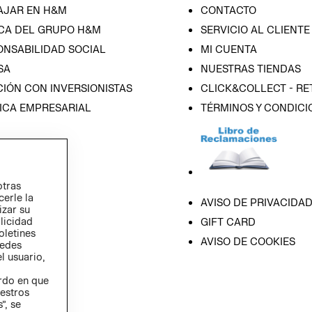
AJAR EN H&M
CONTACTO
CA DEL GRUPO H&M
SERVICIO AL CLIENTE
ONSABILIDAD SOCIAL
MI CUENTA
SA
NUESTRAS TIENDAS
IÓN CON INVERSIONISTAS
CLICK&COLLECT - RE
ICA EMPRESARIAL
TÉRMINOS Y CONDICI
otras
cerle la
AVISO DE PRIVACIDA
izar su
blicidad
GIFT CARD
oletines
AVISO DE COOKIES
redes
l usuario,
erdo en que
estros
”, se