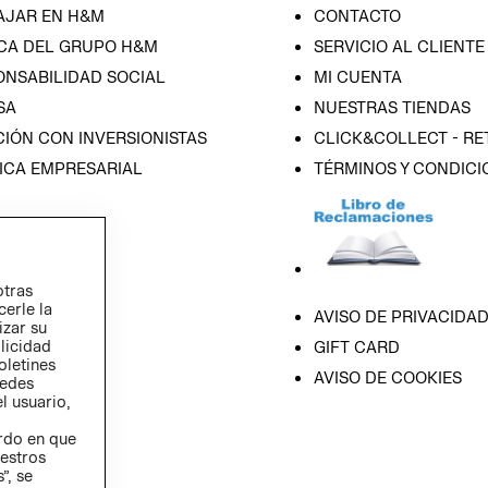
AJAR EN H&M
CONTACTO
CA DEL GRUPO H&M
SERVICIO AL CLIENTE
ONSABILIDAD SOCIAL
MI CUENTA
SA
NUESTRAS TIENDAS
IÓN CON INVERSIONISTAS
CLICK&COLLECT - RE
ICA EMPRESARIAL
TÉRMINOS Y CONDICI
otras
cerle la
AVISO DE PRIVACIDA
izar su
blicidad
GIFT CARD
oletines
AVISO DE COOKIES
redes
l usuario,
erdo en que
estros
”, se