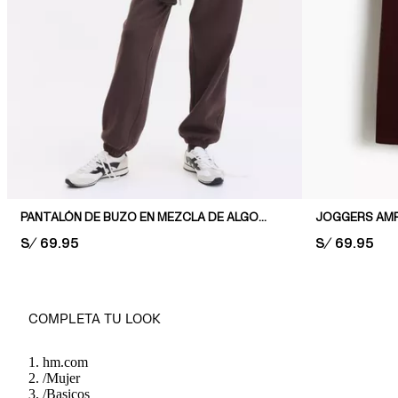
PANTALÓN DE BUZO EN MEZCLA DE ALGODÓN
JOGGERS AMP
PRICE:
S/ 69.95
PRICE:
S/ 69.95
COMPLETA TU LOOK
hm.com
/
Mujer
/
Basicos