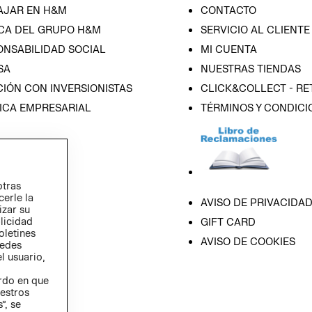
AJAR EN H&M
CONTACTO
CA DEL GRUPO H&M
SERVICIO AL CLIENTE
ONSABILIDAD SOCIAL
MI CUENTA
SA
NUESTRAS TIENDAS
IÓN CON INVERSIONISTAS
CLICK&COLLECT - RE
ICA EMPRESARIAL
TÉRMINOS Y CONDICI
otras
cerle la
AVISO DE PRIVACIDA
izar su
blicidad
GIFT CARD
oletines
AVISO DE COOKIES
redes
l usuario,
erdo en que
estros
”, se