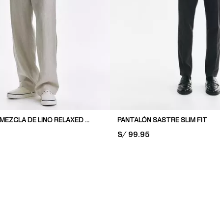
PANTALÓN EN MEZCLA DE LINO RELAXED FIT
PANTALÓN SASTRE SLIM FIT
PRICE:
S/ 99.95
AL PRICE: