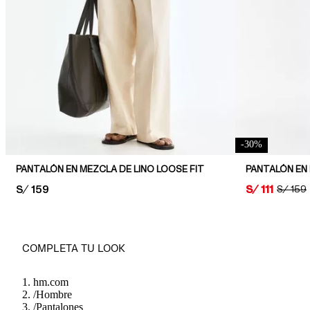
-
30
%
PANTALÓN EN MEZCLA DE LINO LOOSE FIT
PRICE:
S/ 159
PRICE:
S/ 111
ORIGIN
S/ 159
COMPLETA TU LOOK
hm.com
/
Hombre
/
Pantalones