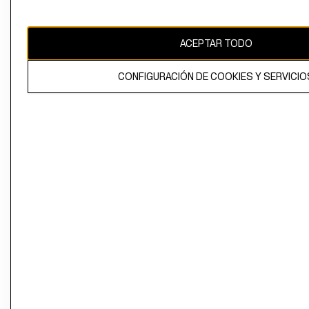
Perú (S/)
CAMBIAR REGIÓN
ACEPTAR TODO
CONFIGURACIÓN DE COOKIES Y SERVICIO
El contenido de esta página web está protegido por copyright y es
propiedad de H&M Hennes & Mauritz AB