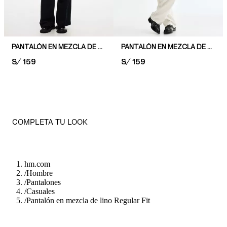
PANTALÓN EN MEZCLA DE LINO LOOSE FIT
PANTALÓN EN MEZCLA DE LINO RELAXED FIT
PRICE:
S/ 159
PRICE:
S/ 159
COMPLETA TU LOOK
hm.com
/
Hombre
/
Pantalones
/
Casuales
/
Pantalón en mezcla de lino Regular Fit