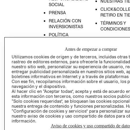
NUESTRAS TI
SOCIAL
CLICK&COLLE
PRENSA
RETIRO EN TI
RELACIÓN CON
TÉRMINOS Y
INVERSIONISTAS
CONDICIONE
POLÍTICA
EMPRESARIAL
Antes de empezar a comprar
Utilizamos cookies de origen y de terceros, incluidas otras 
rastreo de editores externos, para ofrecerle la funcionalid
nuestro sitio web, personalizar su experiencia de usuario, rea
AVISO DE
entregar publicidad personalizada en nuestros sitios web, a
PRIVACIDAD
boletines informativos en Internet y a través de plataformas
Con ese fin, recopilamos información sobre el usuario, los 
GIFT CARD
navegación y el dispositivo.
AVISO DE COO
Al hacer clic en “Aceptar todas”, acepta y está de acuerdo
esta información con terceros, como nuestros socios publicit
“Solo cookies requeridas”, se bloquean las cookies opcionale
nuestra entrega de contenido y funciones personalizadas. H
“Configuración de cookies y servicios” para personalizar sus
nuestro aviso de cookies y uso compartido de datos para 
información.
Aviso de cookies y uso compartido de dato