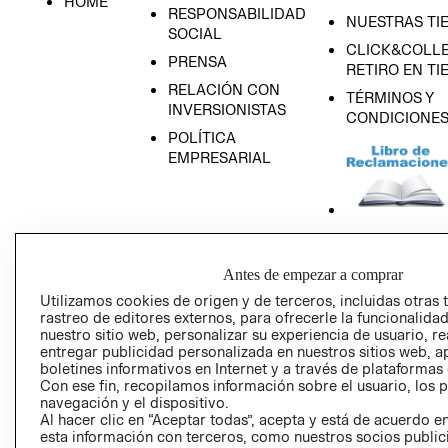
HOME
RESPONSABILIDAD
NUESTRAS TI
SOCIAL
CLICK&COLLE
PRENSA
RETIRO EN TI
RELACIÓN CON
TÉRMINOS Y
INVERSIONISTAS
CONDICIONE
POLÍTICA
EMPRESARIAL
AVISO DE
PRIVACIDAD
Antes de empezar a comprar
Utilizamos cookies de origen y de terceros, incluidas otras 
GIFT CARD
rastreo de editores externos, para ofrecerle la funcionalid
AVISO DE COO
nuestro sitio web, personalizar su experiencia de usuario, rea
entregar publicidad personalizada en nuestros sitios web, a
boletines informativos en Internet y a través de plataformas
Con ese fin, recopilamos información sobre el usuario, los 
navegación y el dispositivo.
Al hacer clic en “Aceptar todas”, acepta y está de acuerdo
esta información con terceros, como nuestros socios publicit