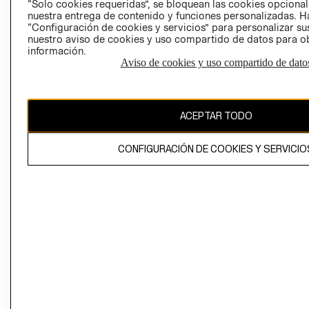
“Solo cookies requeridas”, se bloquean las cookies opcionale
Perú (S/)
nuestra entrega de contenido y funciones personalizadas. H
“Configuración de cookies y servicios” para personalizar sus
nuestro aviso de cookies y uso compartido de datos para 
CAMBIAR REGIÓN
información.
Aviso de cookies y uso compartido de dato
El contenido de esta página web está protegido por copyright y es
propiedad de H&M Hennes & Mauritz AB
ACEPTAR TODO
CONFIGURACIÓN DE COOKIES Y SERVICIO