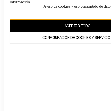
información.
Aviso de cookies y uso compartido de dato
El contenido de esta página web está protegido por copyright y es
propiedad de H&M Hennes & Mauritz AB
ACEPTAR TODO
CONFIGURACIÓN DE COOKIES Y SERVICIO