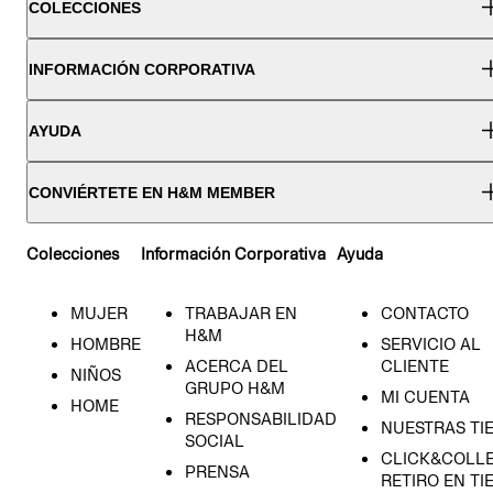
COLECCIONES
INFORMACIÓN CORPORATIVA
AYUDA
CONVIÉRTETE EN H&M MEMBER
Colecciones
Información Corporativa
Ayuda
MUJER
TRABAJAR EN
CONTACTO
H&M
HOMBRE
SERVICIO AL
ACERCA DEL
CLIENTE
NIÑOS
GRUPO H&M
MI CUENTA
HOME
RESPONSABILIDAD
NUESTRAS TI
SOCIAL
CLICK&COLLE
PRENSA
RETIRO EN TI