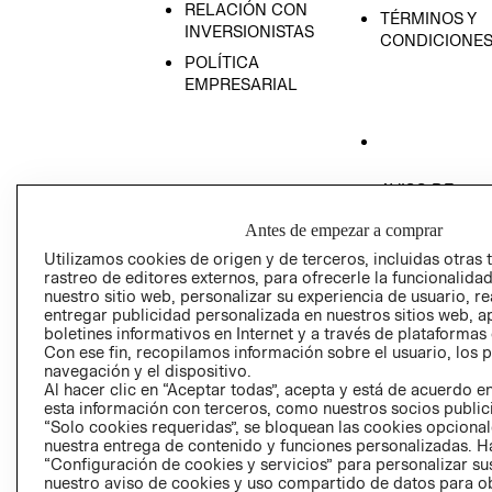
RELACIÓN CON
TÉRMINOS Y
INVERSIONISTAS
CONDICIONE
POLÍTICA
EMPRESARIAL
AVISO DE
PRIVACIDAD
Antes de empezar a comprar
GIFT CARD
Utilizamos cookies de origen y de terceros, incluidas otras 
AVISO DE COO
rastreo de editores externos, para ofrecerle la funcionalid
nuestro sitio web, personalizar su experiencia de usuario, rea
entregar publicidad personalizada en nuestros sitios web, a
boletines informativos en Internet y a través de plataformas
Con ese fin, recopilamos información sobre el usuario, los 
navegación y el dispositivo.
Al hacer clic en “Aceptar todas”, acepta y está de acuerdo
esta información con terceros, como nuestros socios publicit
Perú (S/)
“Solo cookies requeridas”, se bloquean las cookies opcionale
nuestra entrega de contenido y funciones personalizadas. H
“Configuración de cookies y servicios” para personalizar sus
CAMBIAR REGIÓN
nuestro aviso de cookies y uso compartido de datos para 