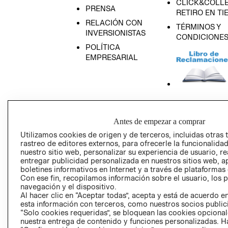
CLICK&COLLE
PRENSA
RETIRO EN TI
RELACIÓN CON
TÉRMINOS Y
INVERSIONISTAS
CONDICIONE
POLÍTICA
EMPRESARIAL
AVISO DE
PRIVACIDAD
Antes de empezar a comprar
GIFT CARD
Utilizamos cookies de origen y de terceros, incluidas otras 
rastreo de editores externos, para ofrecerle la funcionalid
AVISO DE COO
nuestro sitio web, personalizar su experiencia de usuario, rea
entregar publicidad personalizada en nuestros sitios web, a
boletines informativos en Internet y a través de plataformas
Con ese fin, recopilamos información sobre el usuario, los 
navegación y el dispositivo.
Al hacer clic en “Aceptar todas”, acepta y está de acuerdo
esta información con terceros, como nuestros socios publicit
“Solo cookies requeridas”, se bloquean las cookies opcionale
Perú (S/)
nuestra entrega de contenido y funciones personalizadas. H