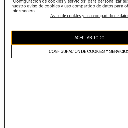
“Configuración de cookies y servicios” para personalizar sus
CAMBIAR REGIÓN
nuestro aviso de cookies y uso compartido de datos para 
información.
Aviso de cookies y uso compartido de dato
El contenido de esta página web está protegido por copyright y es
propiedad de H&M Hennes & Mauritz AB
ACEPTAR TODO
CONFIGURACIÓN DE COOKIES Y SERVICIO