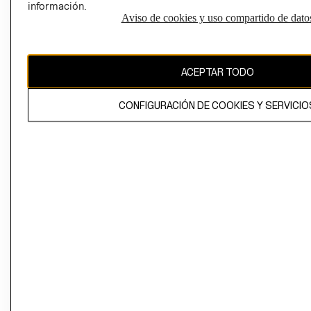
información.
Aviso de cookies y uso compartido de dato
El contenido de esta página web está protegido por copyright y es
propiedad de H&M Hennes & Mauritz AB
ACEPTAR TODO
CONFIGURACIÓN DE COOKIES Y SERVICIO