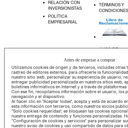
RELACIÓN CON
TÉRMINOS Y
INVERSIONISTAS
CONDICIONE
POLÍTICA
EMPRESARIAL
AVISO DE
PRIVACIDAD
Antes de empezar a comprar
GIFT CARD
Utilizamos cookies de origen y de terceros, incluidas otras 
AVISO DE COO
rastreo de editores externos, para ofrecerle la funcionalid
nuestro sitio web, personalizar su experiencia de usuario, rea
entregar publicidad personalizada en nuestros sitios web, a
boletines informativos en Internet y a través de plataformas
Con ese fin, recopilamos información sobre el usuario, los 
navegación y el dispositivo.
Al hacer clic en “Aceptar todas”, acepta y está de acuerdo
esta información con terceros, como nuestros socios publicit
Perú (S/)
“Solo cookies requeridas”, se bloquean las cookies opcionale
nuestra entrega de contenido y funciones personalizadas. H
“Configuración de cookies y servicios” para personalizar sus
CAMBIAR REGIÓN
nuestro aviso de cookies y uso compartido de datos para 