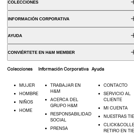
COLECCIONES
INFORMACIÓN CORPORATIVA
AYUDA
CONVIÉRTETE EN H&M MEMBER
Colecciones
Información Corporativa
Ayuda
MUJER
TRABAJAR EN
CONTACTO
H&M
HOMBRE
SERVICIO AL
ACERCA DEL
CLIENTE
NIÑOS
GRUPO H&M
MI CUENTA
HOME
RESPONSABILIDAD
NUESTRAS TI
SOCIAL
CLICK&COLLE
PRENSA
RETIRO EN TI