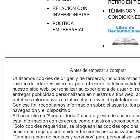
RETIRO EN TI
RELACIÓN CON
TÉRMINOS Y
INVERSIONISTAS
CONDICIONE
POLÍTICA
EMPRESARIAL
AVISO DE
PRIVACIDAD
Antes de empezar a comprar
GIFT CARD
Utilizamos cookies de origen y de terceros, incluidas otras 
AVISO DE COO
rastreo de editores externos, para ofrecerle la funcionalid
nuestro sitio web, personalizar su experiencia de usuario, rea
entregar publicidad personalizada en nuestros sitios web, a
boletines informativos en Internet y a través de plataformas
Con ese fin, recopilamos información sobre el usuario, los 
navegación y el dispositivo.
Al hacer clic en “Aceptar todas”, acepta y está de acuerdo
esta información con terceros, como nuestros socios publicit
“Solo cookies requeridas”, se bloquean las cookies opcionale
Perú (S/)
nuestra entrega de contenido y funciones personalizadas. H
“Configuración de cookies y servicios” para personalizar sus
CAMBIAR REGIÓN