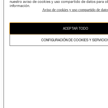
nuestro aviso de cookies y uso compartido de datos para 
información.
Aviso de cookies y uso compartido de dato
El contenido de esta página web está protegido por copyright y es
propiedad de H&M Hennes & Mauritz AB
ACEPTAR TODO
CONFIGURACIÓN DE COOKIES Y SERVICIO