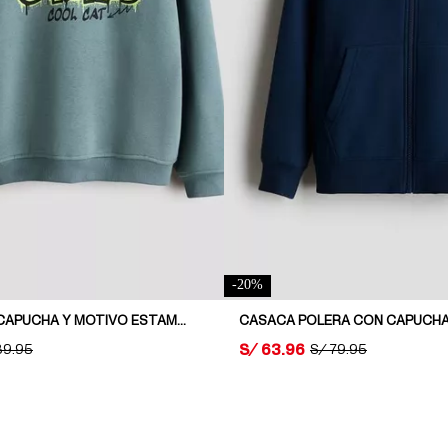
-
20
%
POLERA CON CAPUCHA Y MOTIVO ESTAMPADO
CASACA POLERA CON CAPUCH
PRICE:
S/ 63.96
GINAL PRICE:
89.95
ORIGINAL PRICE:
S/ 79.95