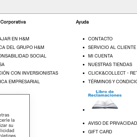
 Corporativa
Ayuda
AJAR EN H&M
CONTACTO
CA DEL GRUPO H&M
SERVICIO AL CLIENTE
ONSABILIDAD SOCIAL
MI CUENTA
SA
NUESTRAS TIENDAS
IÓN CON INVERSIONISTAS
CLICK&COLLECT - RE
ICA EMPRESARIAL
TÉRMINOS Y CONDICI
otras
cerle la
AVISO DE PRIVACIDA
izar su
blicidad
GIFT CARD
oletines