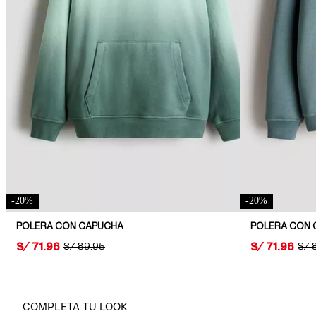
-
20
%
-
20
%
POLERA CON CAPUCHA
PRICE:
S/ 71.96
PRICE:
S/ 71.96
ORIGINAL PRICE:
S/ 89.95
ORI
S/ 
COMPLETA TU LOOK