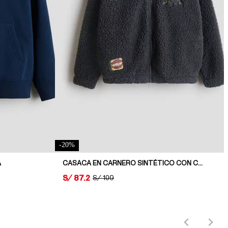
-
20
%
A
CASACA EN CARNERO SINTÉTICO CON CAPUCHA
PRICE:
S/ 87.2
ORIGINAL PRICE:
S/ 109