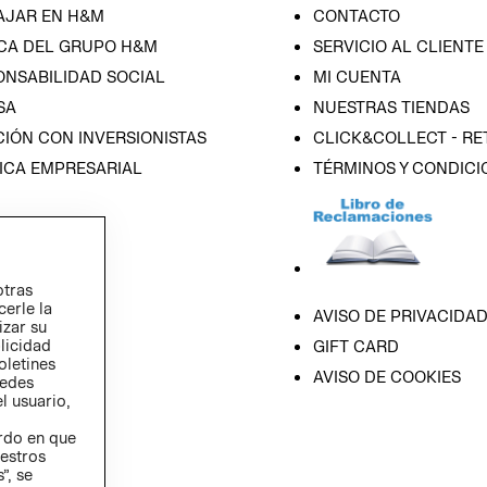
AJAR EN H&M
CONTACTO
CA DEL GRUPO H&M
SERVICIO AL CLIENTE
ONSABILIDAD SOCIAL
MI CUENTA
SA
NUESTRAS TIENDAS
IÓN CON INVERSIONISTAS
CLICK&COLLECT - RE
ICA EMPRESARIAL
TÉRMINOS Y CONDICI
otras
cerle la
AVISO DE PRIVACIDA
izar su
blicidad
GIFT CARD
oletines
AVISO DE COOKIES
redes
l usuario,
erdo en que
estros
”, se