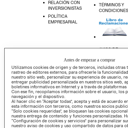
RELACIÓN CON
TÉRMINOS Y
INVERSIONISTAS
CONDICIONE
POLÍTICA
EMPRESARIAL
AVISO DE
PRIVACIDAD
Antes de empezar a comprar
GIFT CARD
Utilizamos cookies de origen y de terceros, incluidas otras 
AVISO DE COO
rastreo de editores externos, para ofrecerle la funcionalid
nuestro sitio web, personalizar su experiencia de usuario, rea
entregar publicidad personalizada en nuestros sitios web, a
boletines informativos en Internet y a través de plataformas
Con ese fin, recopilamos información sobre el usuario, los 
navegación y el dispositivo.
Al hacer clic en “Aceptar todas”, acepta y está de acuerdo
esta información con terceros, como nuestros socios publicit
Perú (S/)
“Solo cookies requeridas”, se bloquean las cookies opcionale
nuestra entrega de contenido y funciones personalizadas. H
“Configuración de cookies y servicios” para personalizar sus
CAMBIAR REGIÓN
nuestro aviso de cookies y uso compartido de datos para 