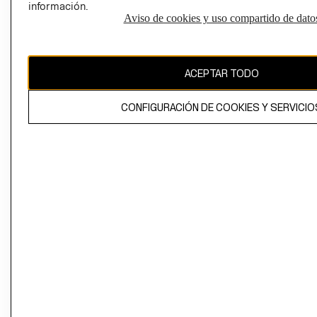
información.
Aviso de cookies y uso compartido de dato
El contenido de esta página web está protegido por copyright y es
propiedad de H&M Hennes & Mauritz AB
ACEPTAR TODO
CONFIGURACIÓN DE COOKIES Y SERVICIO