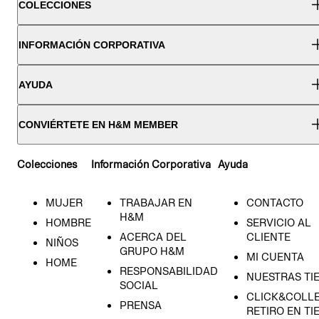
COLECCIONES
INFORMACIÓN CORPORATIVA
AYUDA
CONVIÉRTETE EN H&M MEMBER
Colecciones
Información Corporativa
Ayuda
MUJER
TRABAJAR EN
CONTACTO
H&M
HOMBRE
SERVICIO AL
ACERCA DEL
CLIENTE
NIÑOS
GRUPO H&M
MI CUENTA
HOME
RESPONSABILIDAD
NUESTRAS TI
SOCIAL
CLICK&COLLE
PRENSA
RETIRO EN TI