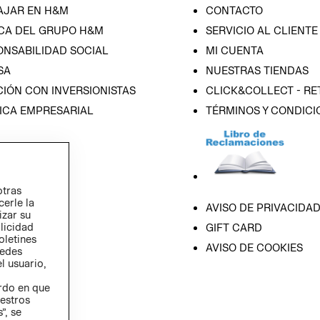
AJAR EN H&M
CONTACTO
CA DEL GRUPO H&M
SERVICIO AL CLIENTE
ONSABILIDAD SOCIAL
MI CUENTA
SA
NUESTRAS TIENDAS
IÓN CON INVERSIONISTAS
CLICK&COLLECT - RE
ICA EMPRESARIAL
TÉRMINOS Y CONDICI
otras
cerle la
AVISO DE PRIVACIDA
izar su
blicidad
GIFT CARD
oletines
AVISO DE COOKIES
redes
l usuario,
erdo en que
estros
”, se