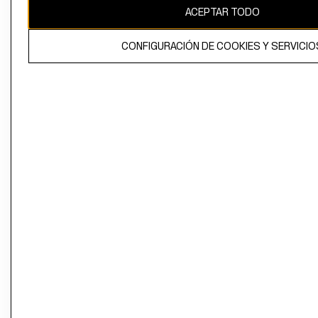
ACEPTAR TODO
CONFIGURACIÓN DE COOKIES Y SERVICIO
El contenido de esta página web está protegido por copyright y es
propiedad de H&M Hennes & Mauritz AB