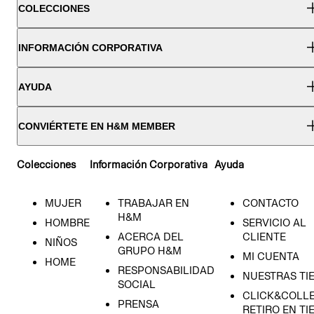
COLECCIONES
INFORMACIÓN CORPORATIVA
AYUDA
CONVIÉRTETE EN H&M MEMBER
Colecciones
Información Corporativa
Ayuda
MUJER
TRABAJAR EN
CONTACTO
H&M
HOMBRE
SERVICIO AL
ACERCA DEL
CLIENTE
NIÑOS
GRUPO H&M
MI CUENTA
HOME
RESPONSABILIDAD
NUESTRAS TI
SOCIAL
CLICK&COLLE
PRENSA
RETIRO EN TI