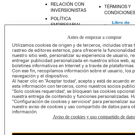
RELACIÓN CON
TÉRMINOS Y
INVERSIONISTAS
CONDICIONE
POLÍTICA
EMPRESARIAL
Antes de empezar a comprar
Utilizamos cookies de origen y de terceros, incluidas otras 
rastreo de editores externos, para ofrecerle la funcionalid
AVISO DE
nuestro sitio web, personalizar su experiencia de usuario, rea
PRIVACIDAD
entregar publicidad personalizada en nuestros sitios web, a
boletines informativos en Internet y a través de plataformas
GIFT CARD
Con ese fin, recopilamos información sobre el usuario, los 
navegación y el dispositivo.
AVISO DE COO
Al hacer clic en “Aceptar todas”, acepta y está de acuerdo
esta información con terceros, como nuestros socios publicit
“Solo cookies requeridas”, se bloquean las cookies opcionale
nuestra entrega de contenido y funciones personalizadas. H
“Configuración de cookies y servicios” para personalizar sus
nuestro aviso de cookies y uso compartido de datos para 
información.
Aviso de cookies y uso compartido de dato
Perú (S/)
CAMBIAR REGIÓN