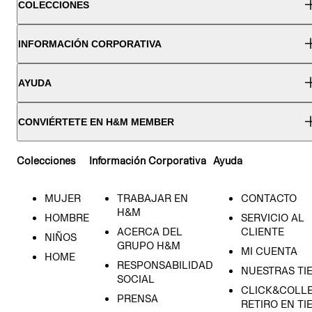
COLECCIONES
INFORMACIÓN CORPORATIVA
AYUDA
CONVIÉRTETE EN H&M MEMBER
Colecciones
Información Corporativa
Ayuda
MUJER
TRABAJAR EN
CONTACTO
H&M
HOMBRE
SERVICIO AL
ACERCA DEL
CLIENTE
NIÑOS
GRUPO H&M
MI CUENTA
HOME
RESPONSABILIDAD
NUESTRAS TI
SOCIAL
CLICK&COLLE
PRENSA
RETIRO EN TI