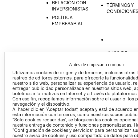
RELACIÓN CON
TÉRMINOS Y
INVERSIONISTAS
CONDICIONE
POLÍTICA
EMPRESARIAL
AVISO DE
PRIVACIDAD
Antes de empezar a comprar
GIFT CARD
Utilizamos cookies de origen y de terceros, incluidas otras 
AVISO DE COO
rastreo de editores externos, para ofrecerle la funcionalid
nuestro sitio web, personalizar su experiencia de usuario, rea
entregar publicidad personalizada en nuestros sitios web, a
boletines informativos en Internet y a través de plataformas
Con ese fin, recopilamos información sobre el usuario, los 
navegación y el dispositivo.
Al hacer clic en “Aceptar todas”, acepta y está de acuerdo
esta información con terceros, como nuestros socios publicit
Perú (S/)
“Solo cookies requeridas”, se bloquean las cookies opcionale
nuestra entrega de contenido y funciones personalizadas. H
“Configuración de cookies y servicios” para personalizar sus
CAMBIAR REGIÓN
nuestro aviso de cookies y uso compartido de datos para 