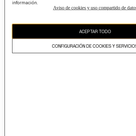
información.
Aviso de cookies y uso compartido de dato
El contenido de esta página web está protegido por copyright y es
propiedad de H&M Hennes & Mauritz AB
ACEPTAR TODO
CONFIGURACIÓN DE COOKIES Y SERVICIO