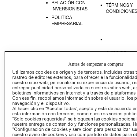
RELACIÓN CON
TÉRMINOS Y
INVERSIONISTAS
CONDICIONE
POLÍTICA
EMPRESARIAL
AVISO DE
PRIVACIDAD
Antes de empezar a comprar
GIFT CARD
Utilizamos cookies de origen y de terceros, incluidas otras 
AVISO DE COO
rastreo de editores externos, para ofrecerle la funcionalid
nuestro sitio web, personalizar su experiencia de usuario, rea
entregar publicidad personalizada en nuestros sitios web, a
boletines informativos en Internet y a través de plataformas
Con ese fin, recopilamos información sobre el usuario, los 
navegación y el dispositivo.
Al hacer clic en “Aceptar todas”, acepta y está de acuerdo
esta información con terceros, como nuestros socios publicit
Perú (S/)
“Solo cookies requeridas”, se bloquean las cookies opcionale
nuestra entrega de contenido y funciones personalizadas. H
“Configuración de cookies y servicios” para personalizar sus
CAMBIAR REGIÓN
nuestro aviso de cookies y uso compartido de datos para 