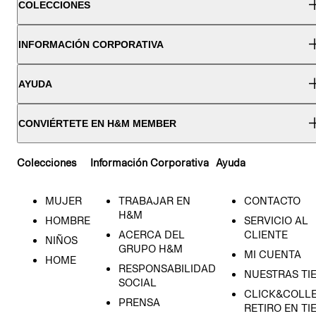
COLECCIONES
INFORMACIÓN CORPORATIVA
AYUDA
CONVIÉRTETE EN H&M MEMBER
Colecciones
Información Corporativa
Ayuda
MUJER
TRABAJAR EN
CONTACTO
H&M
HOMBRE
SERVICIO AL
ACERCA DEL
CLIENTE
NIÑOS
GRUPO H&M
MI CUENTA
HOME
RESPONSABILIDAD
NUESTRAS TI
SOCIAL
CLICK&COLLE
PRENSA
RETIRO EN TI