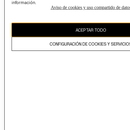
información.
Aviso de cookies y uso compartido de dato
El contenido de esta página web está protegido por copyright y es
propiedad de H&M Hennes & Mauritz AB
ACEPTAR TODO
CONFIGURACIÓN DE COOKIES Y SERVICIO