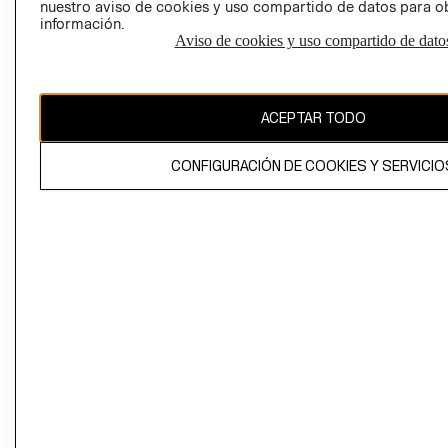
nuestro aviso de cookies y uso compartido de datos para 
información.
Aviso de cookies y uso compartido de dato
El contenido de esta página web está protegido por copyright y es
propiedad de H&M Hennes & Mauritz AB
ACEPTAR TODO
CONFIGURACIÓN DE COOKIES Y SERVICIO