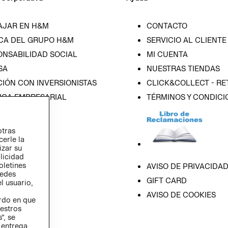
AJAR EN H&M
CONTACTO
CA DEL GRUPO H&M
SERVICIO AL CLIENTE
ONSABILIDAD SOCIAL
MI CUENTA
SA
NUESTRAS TIENDAS
IÓN CON INVERSIONISTAS
CLICK&COLLECT - RE
ICA EMPRESARIAL
TÉRMINOS Y CONDICI
otras
cerle la
izar su
blicidad
oletines
AVISO DE PRIVACIDA
redes
GIFT CARD
l usuario,
AVISO DE COOKIES
erdo en que
estros
”, se
 entrega