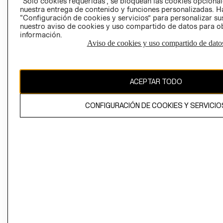
“Solo cookies requeridas”, se bloquean las cookies opcionale
Perú (S/)
nuestra entrega de contenido y funciones personalizadas. H
“Configuración de cookies y servicios” para personalizar sus
CAMBIAR REGIÓN
nuestro aviso de cookies y uso compartido de datos para 
información.
Aviso de cookies y uso compartido de dato
El contenido de esta página web está protegido por copyright y es
propiedad de H&M Hennes & Mauritz AB
ACEPTAR TODO
CONFIGURACIÓN DE COOKIES Y SERVICIO