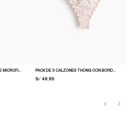
PACK DE 3 CALZONES THONG DE MICROFIBRA
PACK DE 3 CALZONES THONG CON BORDE SOBREHILADO
PRICE:
S/ 49.95