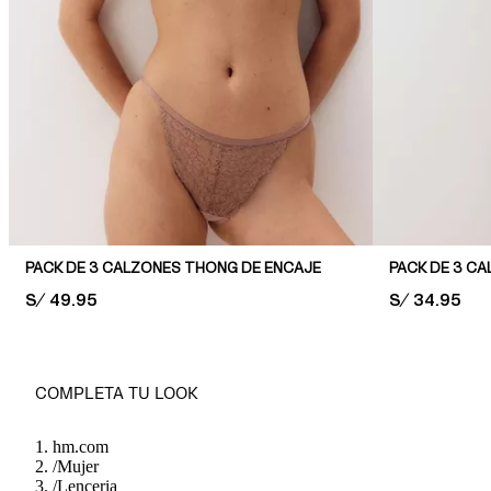
PACK DE 3 CALZONES THONG DE ENCAJE
PRICE:
S/ 49.95
PRICE:
S/ 34.95
COMPLETA TU LOOK
hm.com
/
Mujer
/
Lenceria