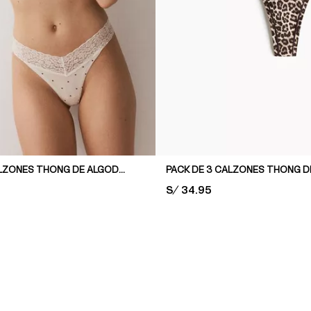
PACK DE 3 CALZONES THONG DE ALGODÓN Y ENCAJE
PRICE:
S/ 34.95