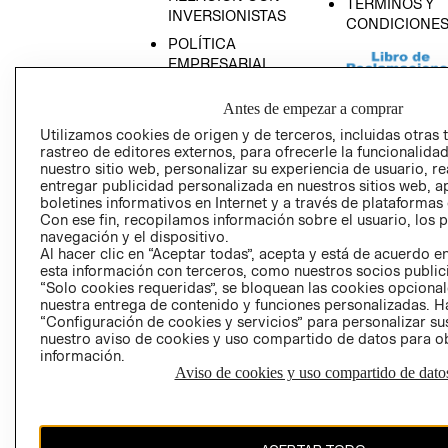
TÉRMINOS Y
INVERSIONISTAS
CONDICIONE
POLÍTICA
EMPRESARIAL
Antes de empezar a comprar
Utilizamos cookies de origen y de terceros, incluidas otras 
rastreo de editores externos, para ofrecerle la funcionalid
AVISO DE
nuestro sitio web, personalizar su experiencia de usuario, rea
PRIVACIDAD
entregar publicidad personalizada en nuestros sitios web, a
boletines informativos en Internet y a través de plataformas
GIFT CARD
Con ese fin, recopilamos información sobre el usuario, los 
AVISO DE COO
navegación y el dispositivo.
Al hacer clic en “Aceptar todas”, acepta y está de acuerdo
esta información con terceros, como nuestros socios publicit
“Solo cookies requeridas”, se bloquean las cookies opcionale
nuestra entrega de contenido y funciones personalizadas. H
“Configuración de cookies y servicios” para personalizar sus
nuestro aviso de cookies y uso compartido de datos para 
información.
Aviso de cookies y uso compartido de dato
Perú (S/)
CAMBIAR REGIÓN