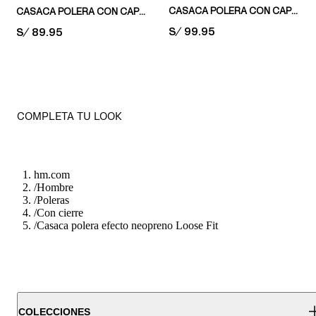
CASACA POLERA CON CAPUCHA OVERSIZED FIT
CASACA POLERA CON CAPUCHA LOOSE FIT
PRICE:
S/ 99.95
PRICE:
S/ 89.95
COMPLETA TU LOOK
hm.com
/
Hombre
/
Poleras
/
Con cierre
/
Casaca polera efecto neopreno Loose Fit
COLECCIONES