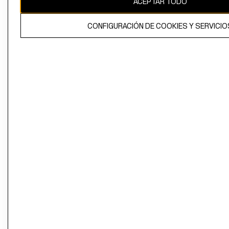
ACEPTAR TODO
CONFIGURACIÓN DE COOKIES Y SERVICIO
El contenido de esta página web está protegido por copyright y es
propiedad de H&M Hennes & Mauritz AB