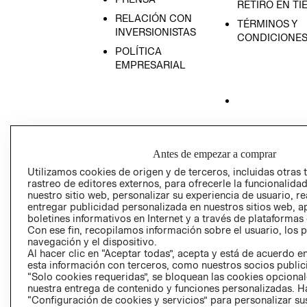
RETIRO EN TI
RELACIÓN CON
TÉRMINOS Y
INVERSIONISTAS
CONDICIONE
POLÍTICA
EMPRESARIAL
AVISO DE
PRIVACIDAD
Antes de empezar a comprar
GIFT CARD
Utilizamos cookies de origen y de terceros, incluidas otras 
AVISO DE COO
rastreo de editores externos, para ofrecerle la funcionalid
nuestro sitio web, personalizar su experiencia de usuario, rea
entregar publicidad personalizada en nuestros sitios web, a
boletines informativos en Internet y a través de plataformas
Con ese fin, recopilamos información sobre el usuario, los 
navegación y el dispositivo.
Al hacer clic en “Aceptar todas”, acepta y está de acuerdo
esta información con terceros, como nuestros socios publicit
“Solo cookies requeridas”, se bloquean las cookies opcionale
Perú (S/)
nuestra entrega de contenido y funciones personalizadas. H
“Configuración de cookies y servicios” para personalizar sus
CAMBIAR REGIÓN