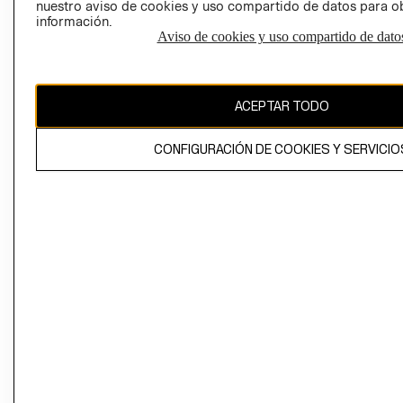
nuestro aviso de cookies y uso compartido de datos para 
información.
Aviso de cookies y uso compartido de dato
El contenido de esta página web está protegido por copyright y es
propiedad de H&M Hennes & Mauritz AB
ACEPTAR TODO
CONFIGURACIÓN DE COOKIES Y SERVICIO