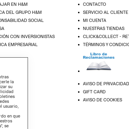
AJAR EN H&M
CONTACTO
CA DEL GRUPO H&M
SERVICIO AL CLIENTE
ONSABILIDAD SOCIAL
MI CUENTA
SA
NUESTRAS TIENDAS
IÓN CON INVERSIONISTAS
CLICK&COLLECT - RE
ICA EMPRESARIAL
TÉRMINOS Y CONDICI
otras
cerle la
AVISO DE PRIVACIDA
izar su
blicidad
GIFT CARD
oletines
AVISO DE COOKIES
redes
l usuario,
erdo en que
estros
”, se