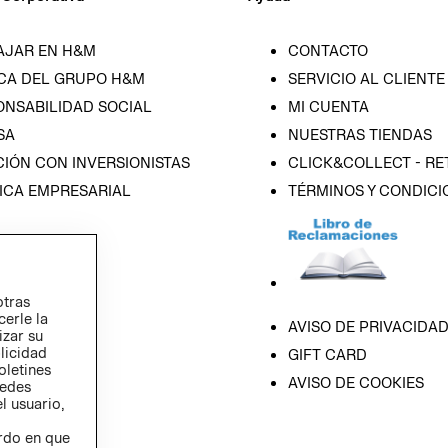
AJAR EN H&M
CONTACTO
CA DEL GRUPO H&M
SERVICIO AL CLIENTE
ONSABILIDAD SOCIAL
MI CUENTA
SA
NUESTRAS TIENDAS
IÓN CON INVERSIONISTAS
CLICK&COLLECT - RE
ICA EMPRESARIAL
TÉRMINOS Y CONDICI
otras
cerle la
AVISO DE PRIVACIDA
izar su
blicidad
GIFT CARD
oletines
AVISO DE COOKIES
redes
l usuario,
erdo en que