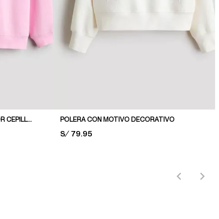
POLERA OVERSIZE CON INTERIOR CEPILLADO
POLERA CON MOTIVO DECORATIVO
PRICE:
S/ 79.95