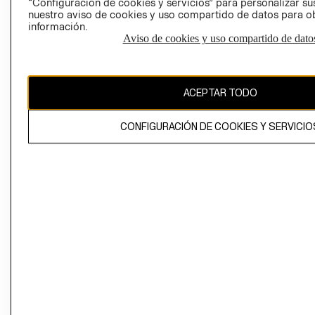
“Configuración de cookies y servicios” para personalizar sus
CAMBIAR REGIÓN
nuestro aviso de cookies y uso compartido de datos para 
información.
Aviso de cookies y uso compartido de dato
El contenido de esta página web está protegido por copyright y es
propiedad de H&M Hennes & Mauritz AB
ACEPTAR TODO
CONFIGURACIÓN DE COOKIES Y SERVICIO