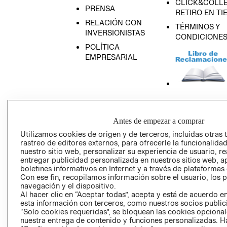
CLICK&COLLE
PRENSA
RETIRO EN TI
RELACIÓN CON
TÉRMINOS Y
INVERSIONISTAS
CONDICIONE
POLÍTICA
EMPRESARIAL
AVISO DE
PRIVACIDAD
Antes de empezar a comprar
GIFT CARD
Utilizamos cookies de origen y de terceros, incluidas otras 
rastreo de editores externos, para ofrecerle la funcionalid
AVISO DE COO
nuestro sitio web, personalizar su experiencia de usuario, rea
entregar publicidad personalizada en nuestros sitios web, a
boletines informativos en Internet y a través de plataformas
Con ese fin, recopilamos información sobre el usuario, los 
navegación y el dispositivo.
Al hacer clic en “Aceptar todas”, acepta y está de acuerdo
esta información con terceros, como nuestros socios publicit
“Solo cookies requeridas”, se bloquean las cookies opcionale
Perú (S/)
nuestra entrega de contenido y funciones personalizadas. H