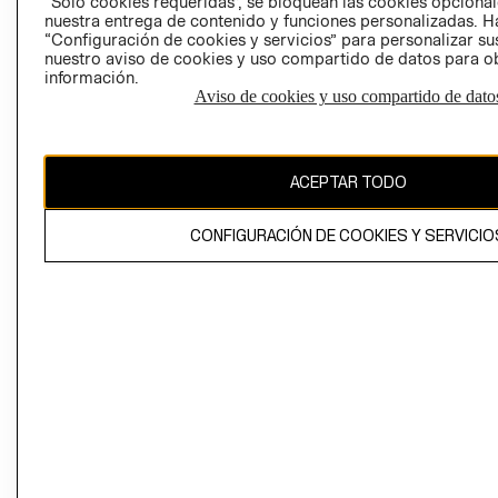
“Solo cookies requeridas”, se bloquean las cookies opcionale
Perú (S/)
nuestra entrega de contenido y funciones personalizadas. H
“Configuración de cookies y servicios” para personalizar sus
CAMBIAR REGIÓN
nuestro aviso de cookies y uso compartido de datos para 
información.
Aviso de cookies y uso compartido de dato
El contenido de esta página web está protegido por copyright y es
propiedad de H&M Hennes & Mauritz AB
ACEPTAR TODO
CONFIGURACIÓN DE COOKIES Y SERVICIO