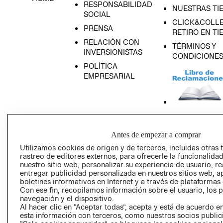
RESPONSABILIDAD
NUESTRAS TI
SOCIAL
CLICK&COLLE
PRENSA
RETIRO EN TI
RELACIÓN CON
TÉRMINOS Y
INVERSIONISTAS
CONDICIONE
POLÍTICA
EMPRESARIAL
AVISO DE
PRIVACIDAD
Antes de empezar a comprar
Utilizamos cookies de origen y de terceros, incluidas otras 
GIFT CARD
rastreo de editores externos, para ofrecerle la funcionalid
AVISO DE COO
nuestro sitio web, personalizar su experiencia de usuario, rea
entregar publicidad personalizada en nuestros sitios web, a
boletines informativos en Internet y a través de plataformas
Con ese fin, recopilamos información sobre el usuario, los 
navegación y el dispositivo.
Al hacer clic en “Aceptar todas”, acepta y está de acuerdo
esta información con terceros, como nuestros socios publicit