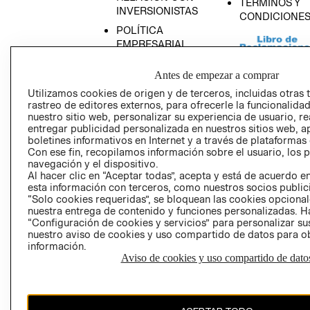
TÉRMINOS Y
INVERSIONISTAS
CONDICIONE
POLÍTICA
EMPRESARIAL
Antes de empezar a comprar
Utilizamos cookies de origen y de terceros, incluidas otras 
rastreo de editores externos, para ofrecerle la funcionalid
AVISO DE
nuestro sitio web, personalizar su experiencia de usuario, rea
PRIVACIDAD
entregar publicidad personalizada en nuestros sitios web, a
boletines informativos en Internet y a través de plataformas
GIFT CARD
Con ese fin, recopilamos información sobre el usuario, los 
AVISO DE COO
navegación y el dispositivo.
Al hacer clic en “Aceptar todas”, acepta y está de acuerdo
esta información con terceros, como nuestros socios publicit
“Solo cookies requeridas”, se bloquean las cookies opcionale
nuestra entrega de contenido y funciones personalizadas. H
“Configuración de cookies y servicios” para personalizar sus
nuestro aviso de cookies y uso compartido de datos para 
información.
Aviso de cookies y uso compartido de dato
Perú (S/)
CAMBIAR REGIÓN