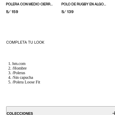
POLERA CON MEDIO CIERRE RELAXED FIT
POLO DE RUGBY EN ALGODÓN REGULAR FIT
PRICE:
S/ 159
PRICE:
S/ 139
COMPLETA TU LOOK
hm.com
/
Hombre
/
Poleras
/
Sin capucha
/
Polera Loose Fit
COLECCIONES