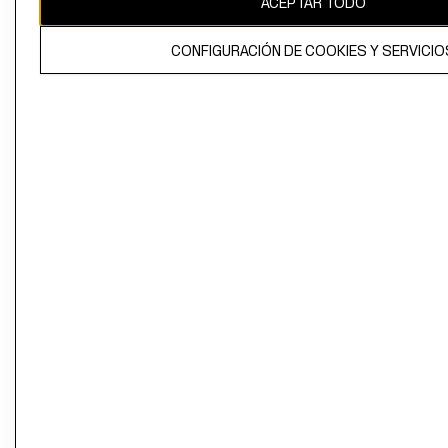
ACEPTAR TODO
CONFIGURACIÓN DE COOKIES Y SERVICIO
El contenido de esta página web está protegido por copyright y es
propiedad de H&M Hennes & Mauritz AB