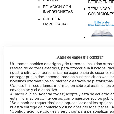
RETIRO EN TI
RELACIÓN CON
TÉRMINOS Y
INVERSIONISTAS
CONDICIONE
POLÍTICA
EMPRESARIAL
AVISO DE
PRIVACIDAD
Antes de empezar a comprar
GIFT CARD
Utilizamos cookies de origen y de terceros, incluidas otras 
AVISO DE COO
rastreo de editores externos, para ofrecerle la funcionalid
nuestro sitio web, personalizar su experiencia de usuario, rea
entregar publicidad personalizada en nuestros sitios web, a
boletines informativos en Internet y a través de plataformas
Con ese fin, recopilamos información sobre el usuario, los 
navegación y el dispositivo.
Al hacer clic en “Aceptar todas”, acepta y está de acuerdo
esta información con terceros, como nuestros socios publicit
“Solo cookies requeridas”, se bloquean las cookies opcionale
Perú (S/)
nuestra entrega de contenido y funciones personalizadas. H
“Configuración de cookies y servicios” para personalizar sus
CAMBIAR REGIÓN