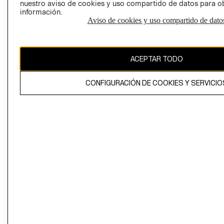
nuestro aviso de cookies y uso compartido de datos para 
información.
Aviso de cookies y uso compartido de dato
El contenido de esta página web está protegido por copyright y es
propiedad de H&M Hennes & Mauritz AB
ACEPTAR TODO
CONFIGURACIÓN DE COOKIES Y SERVICIO