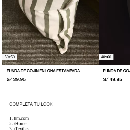
50x50
40x60
FUNDA DE COJÍN EN LONA ESTAMPADA
PRICE:
S/ 39.95
PRICE:
S/ 49.95
COMPLETA TU LOOK
hm.com
/
Home
/
Textiles