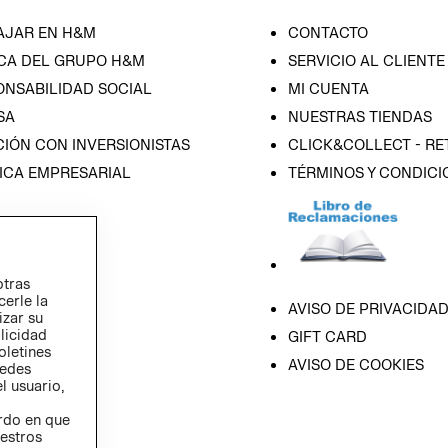
AJAR EN H&M
CONTACTO
CA DEL GRUPO H&M
SERVICIO AL CLIENTE
ONSABILIDAD SOCIAL
MI CUENTA
SA
NUESTRAS TIENDAS
IÓN CON INVERSIONISTAS
CLICK&COLLECT - RE
ICA EMPRESARIAL
TÉRMINOS Y CONDICI
otras
cerle la
AVISO DE PRIVACIDA
izar su
blicidad
GIFT CARD
oletines
AVISO DE COOKIES
redes
l usuario,
erdo en que
estros