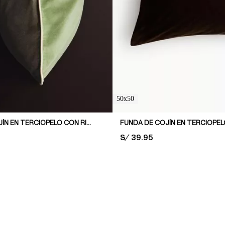
50x50
FUNDA DE COJÍN EN TERCIOPELO CON RIBETE DECORATIVO
FUNDA DE COJÍN EN TERCIOPE
PRICE:
S/ 39.95