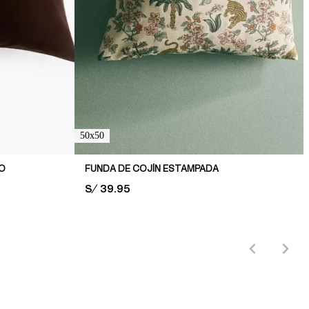
50x50
LO
FUNDA DE COJÍN ESTAMPADA
PRICE:
S/ 39.95