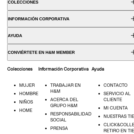
COLECCIONES
INFORMACIÓN CORPORATIVA
AYUDA
CONVIÉRTETE EN H&M MEMBER
Colecciones
Información Corporativa
Ayuda
MUJER
TRABAJAR EN
CONTACTO
H&M
HOMBRE
SERVICIO AL
ACERCA DEL
CLIENTE
NIÑOS
GRUPO H&M
MI CUENTA
HOME
RESPONSABILIDAD
NUESTRAS TI
SOCIAL
CLICK&COLLE
PRENSA
RETIRO EN TI