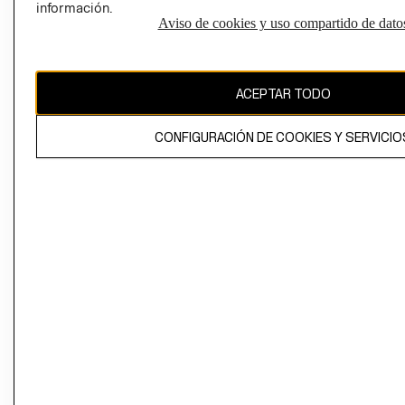
información.
Aviso de cookies y uso compartido de dato
El contenido de esta página web está protegido por copyright y es
propiedad de H&M Hennes & Mauritz AB
ACEPTAR TODO
CONFIGURACIÓN DE COOKIES Y SERVICIO