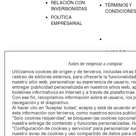
RELACIÓN CON
TÉRMINOS Y
INVERSIONISTAS
CONDICIONE
POLÍTICA
EMPRESARIAL
AVISO DE
PRIVACIDAD
Antes de empezar a comprar
GIFT CARD
Utilizamos cookies de origen y de terceros, incluidas otras 
AVISO DE COO
rastreo de editores externos, para ofrecerle la funcionalid
nuestro sitio web, personalizar su experiencia de usuario, rea
entregar publicidad personalizada en nuestros sitios web, a
boletines informativos en Internet y a través de plataformas
Con ese fin, recopilamos información sobre el usuario, los 
navegación y el dispositivo.
Al hacer clic en “Aceptar todas”, acepta y está de acuerdo
esta información con terceros, como nuestros socios publicit
Perú (S/)
“Solo cookies requeridas”, se bloquean las cookies opcionale
nuestra entrega de contenido y funciones personalizadas. H
“Configuración de cookies y servicios” para personalizar sus
CAMBIAR REGIÓN
nuestro aviso de cookies y uso compartido de datos para 