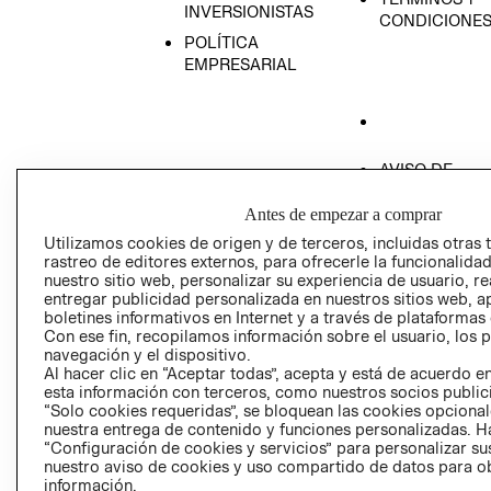
INVERSIONISTAS
CONDICIONE
POLÍTICA
EMPRESARIAL
AVISO DE
PRIVACIDAD
Antes de empezar a comprar
GIFT CARD
Utilizamos cookies de origen y de terceros, incluidas otras 
AVISO DE COO
rastreo de editores externos, para ofrecerle la funcionalid
nuestro sitio web, personalizar su experiencia de usuario, rea
entregar publicidad personalizada en nuestros sitios web, a
boletines informativos en Internet y a través de plataformas
Con ese fin, recopilamos información sobre el usuario, los 
navegación y el dispositivo.
Al hacer clic en “Aceptar todas”, acepta y está de acuerdo
esta información con terceros, como nuestros socios publicit
Perú (S/)
“Solo cookies requeridas”, se bloquean las cookies opcionale
nuestra entrega de contenido y funciones personalizadas. H
CAMBIAR REGIÓN
“Configuración de cookies y servicios” para personalizar sus
nuestro aviso de cookies y uso compartido de datos para 
información.