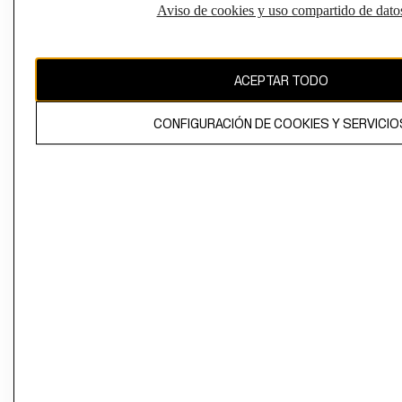
Aviso de cookies y uso compartido de dato
El contenido de esta página web está protegido por copyright y es
propiedad de H&M Hennes & Mauritz AB
ACEPTAR TODO
CONFIGURACIÓN DE COOKIES Y SERVICIO