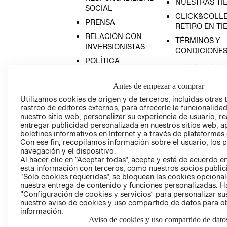
NUESTRAS TI
SOCIAL
CLICK&COLLE
PRENSA
RETIRO EN TI
RELACIÓN CON
TÉRMINOS Y
INVERSIONISTAS
CONDICIONE
POLÍTICA
EMPRESARIAL
Antes de empezar a comprar
Utilizamos cookies de origen y de terceros, incluidas otras 
rastreo de editores externos, para ofrecerle la funcionalid
nuestro sitio web, personalizar su experiencia de usuario, rea
AVISO DE
entregar publicidad personalizada en nuestros sitios web, a
PRIVACIDAD
boletines informativos en Internet y a través de plataformas
Con ese fin, recopilamos información sobre el usuario, los 
GIFT CARD
navegación y el dispositivo.
AVISO DE COO
Al hacer clic en “Aceptar todas”, acepta y está de acuerdo
esta información con terceros, como nuestros socios publicit
“Solo cookies requeridas”, se bloquean las cookies opcionale
nuestra entrega de contenido y funciones personalizadas. H
“Configuración de cookies y servicios” para personalizar sus
nuestro aviso de cookies y uso compartido de datos para 
información.
Aviso de cookies y uso compartido de dato