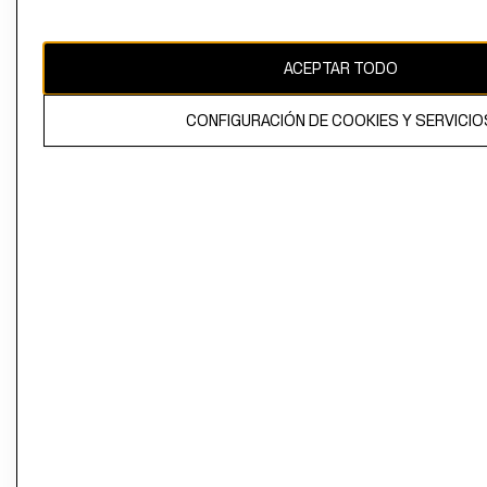
Perú (S/)
CAMBIAR REGIÓN
ACEPTAR TODO
CONFIGURACIÓN DE COOKIES Y SERVICIO
El contenido de esta página web está protegido por copyright y es
propiedad de H&M Hennes & Mauritz AB