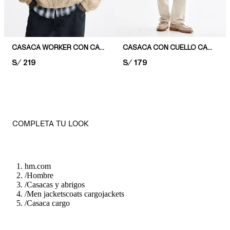
CASACA WORKER CON CAPUCHA
CASACA CON CUELLO CAMISERO
PRICE:
S/ 219
PRICE:
S/ 179
COMPLETA TU LOOK
hm.com
/
Hombre
/
Casacas y abrigos
/
Men jacketscoats cargojackets
/
Casaca cargo